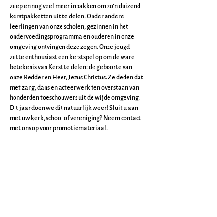
zeep en nog veel meer inpakken om zo’n duizend 
kerstpakketten uit te delen. Onder andere 
leerlingen van onze scholen, gezinnen in het 
ondervoedingsprogramma en ouderen in onze 
omgeving ontvingen deze zegen. Onze jeugd 
zette enthousiast een kerstspel op om de ware 
betekenis van Kerst te delen: de geboorte van 
onze Redder en Heer, Jezus Christus. Ze deden dat 
met zang, dans en acteerwerk ten overstaan van 
honderden toeschouwers uit de wijde omgeving. 
Dit jaar doen we dit natuurlijk weer! Sluit u aan 
met uw kerk, school of vereniging? Neem contact 
met ons op voor promotiemateriaal.