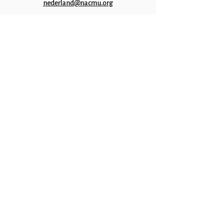
nederland@nacmu.org
Cookies en Privacy
Over Ons
Contact
Nieuwsbrief
ANBI Status
Missie en Visie
Geschiedenis
Piet en Pita Buitendijk
Wat wij doen
Zorg en Opvang
Onderwijs
Medische zorg
Ondervoeding
Meer Programma's
Hoe u kunt helpen